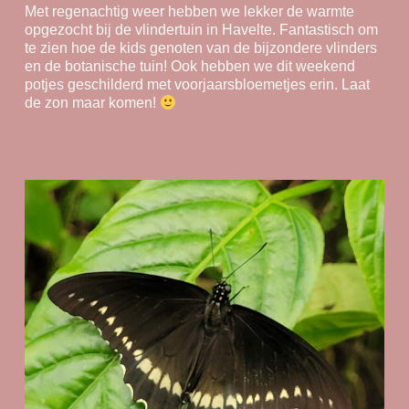
Met regenachtig weer hebben we lekker de warmte
opgezocht bij de vlindertuin in Havelte. Fantastisch om
te zien hoe de kids genoten van de bijzondere vlinders
en de botanische tuin! Ook hebben we dit weekend
potjes geschilderd met voorjaarsbloemetjes erin. Laat
de zon maar komen!