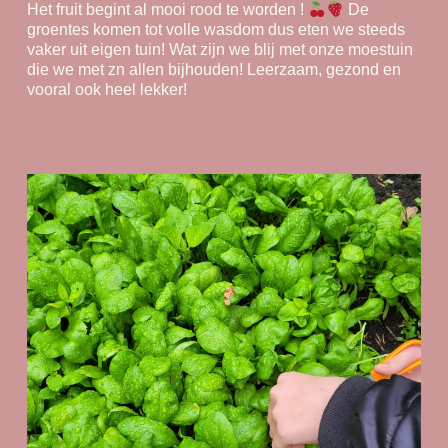
Het fruit begint al mooi rood te worden !
De
groentes komen tot volle wasdom dus eten we steeds
vaker uit eigen tuin! Wat zijn we blij met onze moestuin
die we met zn allen bijhouden! Leerzaam, gezond en
vooral ook heel lekker!