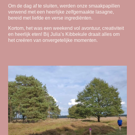
Om de dag af te sluiten, werden onze smaakpapillen
verwend met een heerlijke zelfgemaakte lasagne,
bereid met liefde en verse ingrediënten.
Kortom, het was een weekend vol avontuur, creativiteit
en heerlijk eten! Bij Julia’s Kibbekule draait alles om
het creëren van onvergetelijke momenten.