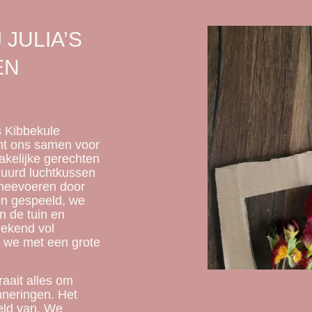
JULIA’S
EN
s Kibbekule
ht ons samen voor
akelijke gerechten
huurd luchtkussen
n meevoeren door
en gespeeld, we
 de tuin en
eekend vol
e we met een grote
raait alles om
nneringen. Het
eld van. We