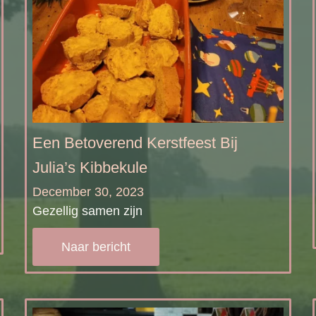
Een Betoverend Kerstfeest Bij
Julia’s Kibbekule
December 30, 2023
Gezellig samen zijn
Naar bericht