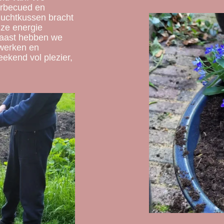
arbecued en
luchtkussen bracht
nze energie
rnaast hebben we
 werken en
ekend vol plezier,