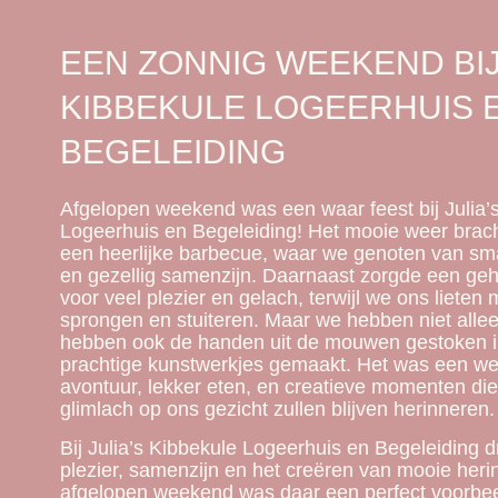
EEN ZONNIG WEEKEND BIJ 
KIBBEKULE LOGEERHUIS 
BEGELEIDING
Afgelopen weekend was een waar feest bij Julia’
Logeerhuis en Begeleiding! Het mooie weer brac
een heerlijke barbecue, waar we genoten van sm
en gezellig samenzijn. Daarnaast zorgde een ge
voor veel plezier en gelach, terwijl we ons liete
sprongen en stuiteren. Maar we hebben niet alle
hebben ook de handen uit de mouwen gestoken in
prachtige kunstwerkjes gemaakt. Het was een w
avontuur, lekker eten, en creatieve momenten di
glimlach op ons gezicht zullen blijven herinneren.
Bij Julia’s Kibbekule Logeerhuis en Begeleiding d
plezier, samenzijn en het creëren van mooie heri
afgelopen weekend was daar een perfect voorbe