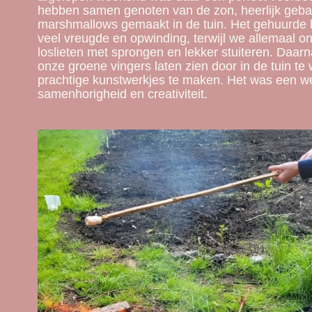
hebben samen genoten van de zon, heerlijk geb
marshmallows gemaakt in de tuin. Het gehuurde 
veel vreugde en opwinding, terwijl we allemaal o
loslieten met sprongen en lekker stuiteren. Daa
onze groene vingers laten zien door in de tuin te
prachtige kunstwerkjes te maken. Het was een we
samenhorigheid en creativiteit.