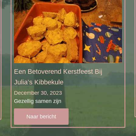
Een Betoverend Kerstfeest Bij
Julia’s Kibbekule
December 30, 2023
Gezellig samen zijn
Naar bericht