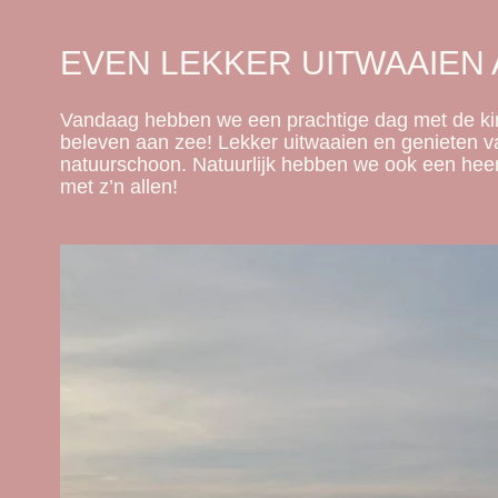
EVEN LEKKER UITWAAIEN 
Vandaag hebben we een prachtige dag met de k
beleven aan zee! Lekker uitwaaien en genieten va
natuurschoon. Natuurlijk hebben we ook een heerl
met z’n allen!