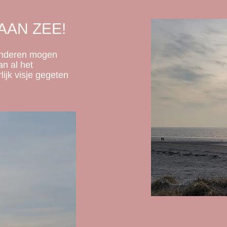
AAN ZEE!
inderen mogen
n al het
ijk visje gegeten